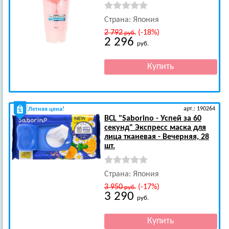
Страна: Япония
2 792
(-18%)
руб.
2 296
руб.
арт.: 190264
Летняя цена!
BCL
"Saborino - Успей за 60
секунд" Экспресс маска для
лица тканевая - Вечерняя, 28
шт.
Страна: Япония
3 950
(-17%)
руб.
3 290
руб.