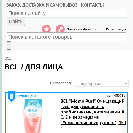
ЗАКАЗ, ДОСТАВКА И САМОВЫВОЗ
КОНТАКТЫ
Найти
/
Личный кабинет
Регистрация
BCL
BCL / ДЛЯ ЛИЦА
Сортировать
арт.: 089711
Летняя цена!
BCL
"Momo Puri" Очищающий
гель для умывания с
пробиотиками, витаминами А,
C, E и керамидами
"Увлажнение и упругость", 150
г.