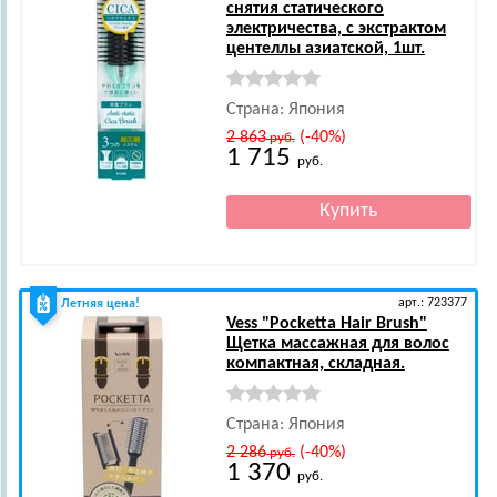
снятия статического
электричества, с экстрактом
центеллы азиатской, 1шт.
Страна: Япония
2 863
(-40%)
руб.
1 715
руб.
арт.: 723377
Летняя цена!
Vess
"Pocketta Hair Brush"
Щетка массажная для волос
компактная, складная.
Страна: Япония
2 286
(-40%)
руб.
1 370
руб.