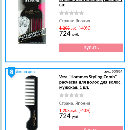
и вьющихся волос, мужской, 1
шт.
Страна: Япония
1 208
(-40%)
руб.
724
руб.
арт.: 500824
Летняя цена!
Vess
"Hommes Styling Comb"
расческа для волос для волос,
мужская, 1 шт.
Страна: Япония
1 208
(-40%)
руб.
724
руб.