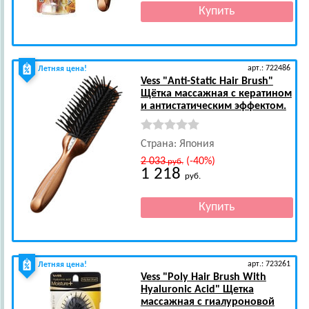
арт.: 722486
Летняя цена!
Vess
"Anti-Static Hair Brush"
Щётка массажная с кератином
и антистатическим эффектом.
Страна: Япония
2 033
(-40%)
руб.
1 218
руб.
арт.: 723261
Летняя цена!
Vess
"Poly Hair Brush With
Hyaluronic Acid" Щетка
массажная с гиалуроновой