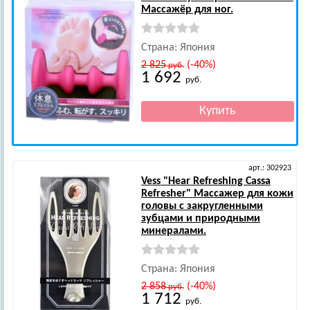
Массажёр для ног.
Страна: Япония
2 825
(-40%)
руб.
1 692
руб.
арт.: 302923
Vess
"Hear Refreshing Cassa
Refresher" Массажер для кожи
головы с закругленными
зубцами и природными
минералами.
Страна: Япония
2 858
(-40%)
руб.
1 712
руб.