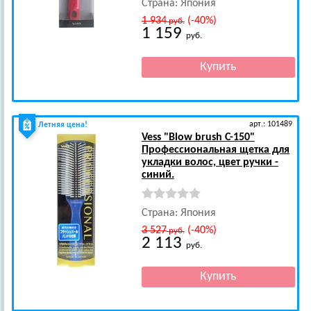
Страна: Япония
1 934
(-40%)
руб.
1 159
руб.
арт.: 101489
Летняя цена!
Vess
"Blow brush С-150"
Профессиональная щетка для
укладки волос, цвет ручки -
синий.
Страна: Япония
3 527
(-40%)
руб.
2 113
руб.