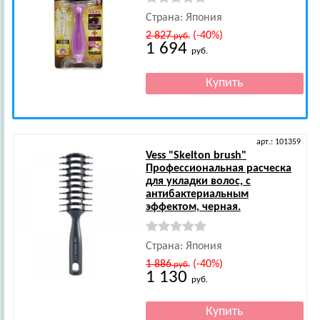
Страна: Япония
2 827
(-40%)
руб.
1 694
руб.
арт.: 101359
Vess
"Skelton brush"
Профессиональная расческа
для укладки волос, с
антибактериальным
эффектом, черная.
Страна: Япония
1 886
(-40%)
руб.
1 130
руб.