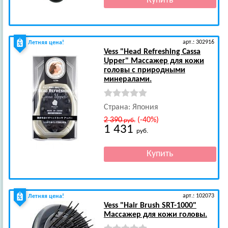
арт.: 302916
Летняя цена!
Vess
"Head Refreshing Cassa
Upper" Массажер для кожи
головы с природными
минералами.
Страна: Япония
2 390
(-40%)
руб.
1 431
руб.
арт.: 102073
Летняя цена!
Vess
"Hair Brush SRT-1000"
Массажер для кожи головы.