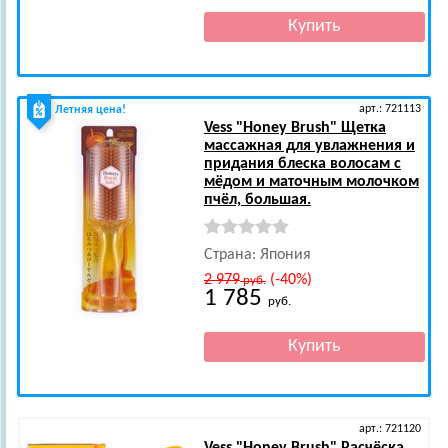
арт.: 721113
Летняя цена!
Vess
"Honey Brush" Щетка
массажная для увлажнения и
придания блеска волосам с
мёдом и маточным молочком
пчёл, большая.
Страна: Япония
2 979
(-40%)
руб.
1 785
руб.
арт.: 721120