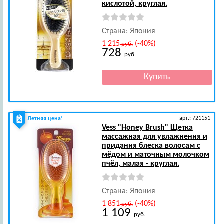
кислотой, круглая.
Страна: Япония
1 215
(-40%)
руб.
728
руб.
арт.: 721151
Летняя цена!
Vess
"Honey Brush" Щетка
массажная для увлажнения и
придания блеска волосам с
мёдом и маточным молочком
пчёл, малая - круглая.
Страна: Япония
1 851
(-40%)
руб.
1 109
руб.