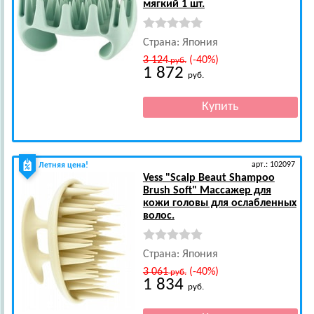
мягкий 1 шт.
Страна: Япония
3 124
(-40%)
руб.
1 872
руб.
арт.: 102097
Летняя цена!
Vess
"Scalp Beaut Shampoo
Brush Soft" Массажер для
кожи головы для ослабленных
волос.
Страна: Япония
3 061
(-40%)
руб.
1 834
руб.