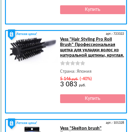
арт.: 723322
Летняя цена!
Vess
"Hair Styling Pro Roll
Brush" Профессиональная
щетка для укладки волос из
натуральной щетины, круглая.
Страна: Япония
5 146
(-40%)
руб.
3 083
руб.
арт.: 101328
Летняя цена!
Vess
"Skelton brush"