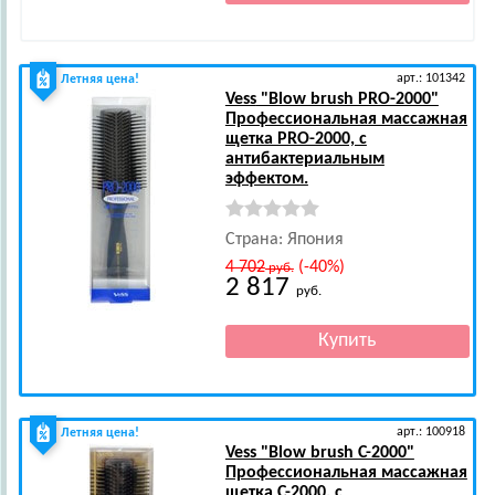
арт.: 101342
Летняя цена!
Vess
"Blow brush PRO-2000"
Профессиональная массажная
щетка PRO-2000, с
антибактериальным
эффектом.
Страна: Япония
4 702
(-40%)
руб.
2 817
руб.
арт.: 100918
Летняя цена!
Vess
"Blow brush С-2000"
Профессиональная массажная
щетка С-2000, с