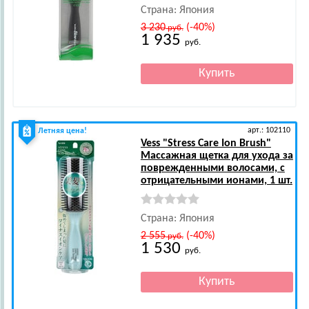
Страна: Япония
3 230
(-40%)
руб.
1 935
руб.
арт.: 102110
Летняя цена!
Vess
"Stress Care Ion Brush"
Массажная щетка для ухода за
поврежденными волосами, с
отрицательными ионами, 1 шт.
Страна: Япония
2 555
(-40%)
руб.
1 530
руб.