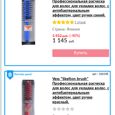
Профессиональная расческа
для волос для укладки волос, с
антибактериальным
эффектом, цвет ручки синий.
1 отзыв
Страна: Япония
1 912
(-40%)
руб.
1 145
руб.
арт.: 100338
Летняя цена!
Vess
"Skelton brush"
Профессиональная расческа
для волос для укладки волос, с
антибактериальным
эффектом, цвет ручки
красный.