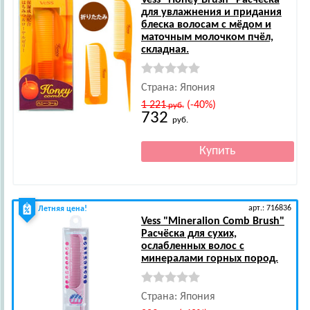
Vess
"Honey Brush" Расчёска
для увлажнения и придания
блеска волосам с мёдом и
маточным молочком пчёл,
складная.
Страна: Япония
1 221
(-40%)
руб.
732
руб.
арт.: 716836
Летняя цена!
Vess
"Mineralion Comb Brush"
Расчёска для сухих,
ослабленных волос с
минералами горных пород.
Страна: Япония