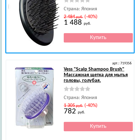
Страна: Япония
2 484
(-40%)
руб.
1 488
руб.
арт.: 719356
Vess
"Scalp Shampoo Brush"
Массажная щетка для мытья
головы, голубая.
Страна: Япония
1 305
(-40%)
руб.
782
руб.