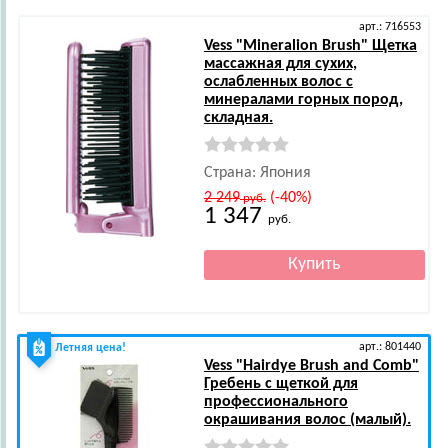
арт.: 716553
Vess
"Mineralion Brush" Щетка
массажная для сухих,
ослабленных волос с
минералами горных пород,
складная.
Страна: Япония
2 249
(-40%)
руб.
1 347
руб.
арт.: 801440
Летняя цена!
Vess
"Hairdye Brush and Comb"
Гребень c щеткой для
профессионального
окрашивания волос (малый).