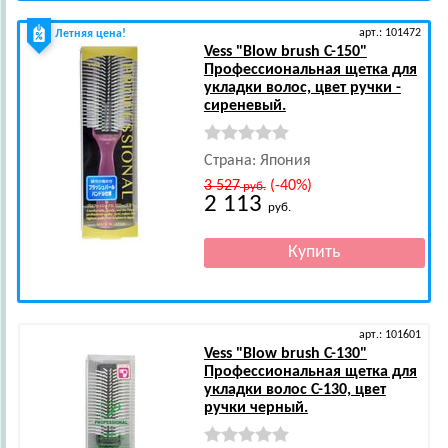
арт.: 101472
Летняя цена!
Vess
"Blow brush С-150"
Профессиональная щетка для
укладки волос, цвет ручки -
сиреневый.
Страна: Япония
3 527
(-40%)
руб.
2 113
руб.
арт.: 101601
Vess
"Blow brush C-130"
Профессиональная щетка для
укладки волос C-130, цвет
ручки черный.