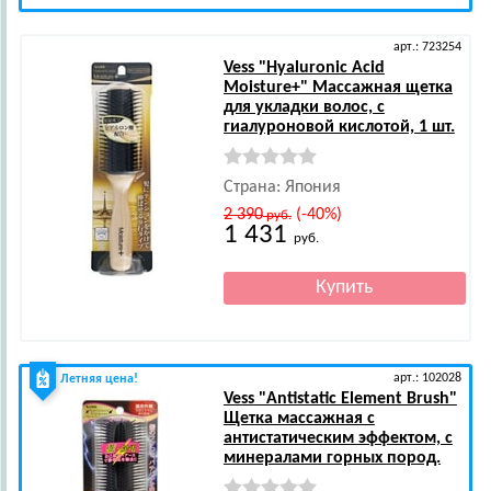
арт.: 723254
Vess
"Hyaluronic Acid
Moisture+" Массажная щетка
для укладки волос, с
гиалуроновой кислотой, 1 шт.
Страна: Япония
2 390
(-40%)
руб.
1 431
руб.
арт.: 102028
Летняя цена!
Vess
"Antistatic Element Brush"
Щетка массажная с
антистатическим эффектом, с
минералами горных пород.