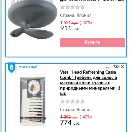
Страна: Япония
1 521
(-40%)
руб.
911
руб.
арт.: 723490
Летняя цена!
Vess
"Head Refreshing Cassa
Comb" Гребень для волос и
массажа кожи головы c
природными минералами, 1
шт.
Страна: Япония
1 292
(-40%)
руб.
774
руб.