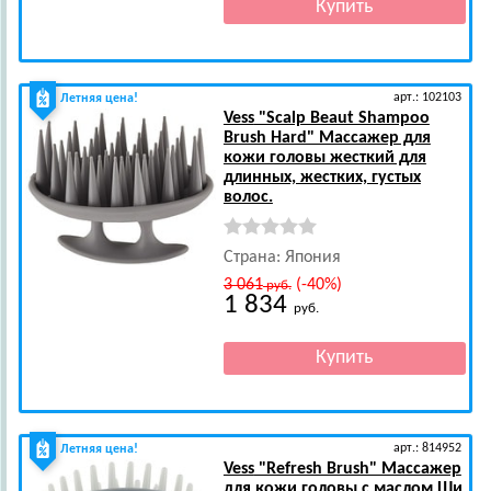
арт.: 102103
Летняя цена!
Vess
"Scalp Beaut Shampoo
Brush Hard" Массажер для
кожи головы жесткий для
длинных, жестких, густых
волос.
Страна: Япония
3 061
(-40%)
руб.
1 834
руб.
арт.: 814952
Летняя цена!
Vess
"Refresh Brush" Массажер
для кожи головы с маслом Ши