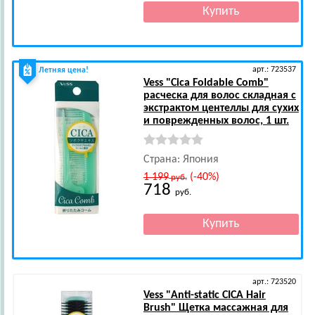
арт.: 723537
Летняя цена!
Vess
"Cica Foldable Comb"
расческа для волос складная с
экстрактом центеллы для сухих
и поврежденных волос, 1 шт.
Страна: Япония
1 199
(-40%)
руб.
718
руб.
арт.: 723520
Vess
"Anti-static CICA Hair
Brush" Щетка массажная для