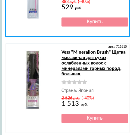
883
(-40%)
руб.
529
руб.
арт.: 716515
Vess
"Mineralion Brush" Щетка
массажная для сухих,
ослабленных волос с
минералами горных пород,
большая.
Страна: Япония
2 526
(-40%)
руб.
1 513
руб.