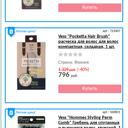
арт.: 723407
Летняя цена!
Vess
"Pocketta Hair Brush"
расческа для волос для волос
компактная, складная, 1 шт.
Страна: Япония
1 329
(-40%)
руб.
796
руб.
арт.: 500831
Летняя цена!
Vess
"Hommes Styling Perm
Comb" Гребень для спутанных