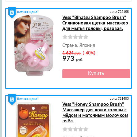
арт.: 722158
Летняя цена!
Vess
"Bihatsu Shampoo Brush"
Силиконовая щетка-массажер
для мытья головы, розовая.
Страна: Япония
1 624
(-40%)
руб.
973
руб.
арт.: 721403
Летняя цена!
Vess
"Honey Shampoo Brush"
Массажер для кожи головы с
мёдом и маточным молочком
пчёл.