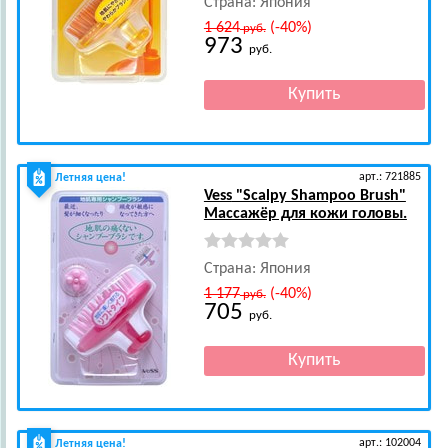
Страна: Япония
1 624
(-40%)
руб.
973
руб.
арт.: 721885
Летняя цена!
Vess
"Scalpy Shampoo Brush"
Массажёр для кожи головы.
Страна: Япония
1 177
(-40%)
руб.
705
руб.
арт.: 102004
Летняя цена!