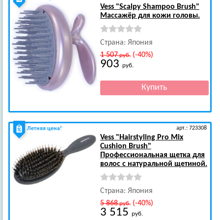
Vess
"Scalpy Shampoo Brush"
Массажёр для кожи головы.
Страна: Япония
1 507
(-40%)
руб.
903
руб.
арт.: 723308
Летняя цена!
Vess
"Hairstyling Pro Mix
Cushion Brush"
Профессиональная щетка для
волос с натуральной щетиной.
Страна: Япония
5 868
(-40%)
руб.
3 515
руб.