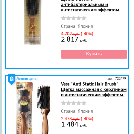
антибактериальным и
антистатическим эффектом.
Страна: Япония
4 702
(-40%)
руб.
2 817
руб.
арт.: 722479
Летняя цена!
Vess
"Anti-Static Hair Brush"
Щётка массажная с кератином
и антистатическим эффектом.
Страна: Япония
2 478
(-40%)
руб.
1 484
руб.