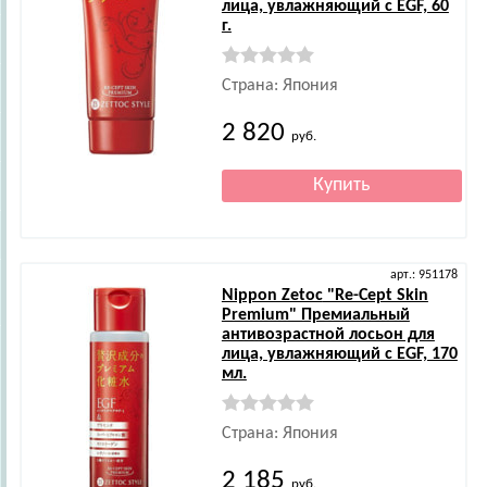
лица, увлажняющий с EGF, 60
г.
Страна: Япония
2 820
руб.
арт.: 951178
Nippon Zetoc
"Re-Cept Skin
Premium" Премиальный
антивозрастной лосьон для
лица, увлажняющий с EGF, 170
мл.
Страна: Япония
2 185
руб.