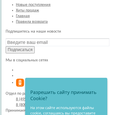
Новые поступления
Хиты продаж
Главная
Правила возврата
Подпишитесь на наши новости
Подписаться
Мы в социальных сетях
Разрешить сайту принимать
Отдел по работе с покупателями
Cookie?
8 (495) 220-51-30
8 (800) 707-27-19
На этом сайте используются файлы
Принимаем к оплате
cookie, соглашаясь вы предоставите