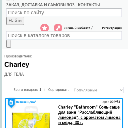
ЗАКАЗ, ДОСТАВКА И САМОВЫВОЗ
КОНТАКТЫ
Найти
/
Личный кабинет
Регистрация
Производители:
Charley
ДЛЯ ТЕЛА
Всего товаров:
1
Сортировать
|
арт.: 092981
Летняя цена!
Charley
"Bathroom" Соль-саше
для ванн "Расслабляющий
лимонад", с ароматом лимона
и мёда, 30 г.